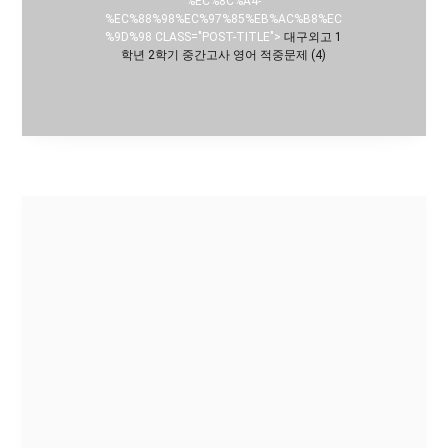
%EC%8C%A4-
%EC%88%98%EC%97%85%EB%AC%B8%EC
%9D%98 CLASS="POST-TITLE">
대구외고 1
학년 2학기 중간고사 영어 적중문제 (4)