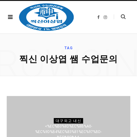
F
I
a
n
c
s
e
t
b
a
o
g
o
r
ROWSI
k
a
TAG
m
찍신 이상엽 쌤 수업문의
대구외고 내신
<%EC%B0%8D%EC%8B%A0-
%EC%9D%B4%EC%83%81%EC%97%BD-