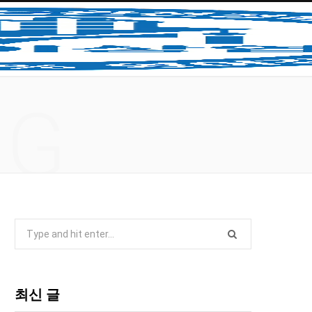
NG
S
e
a
r
최신 글
c