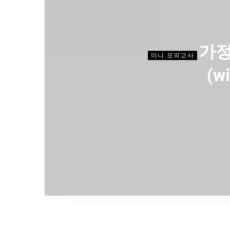
가정
미니 모의고사
(w