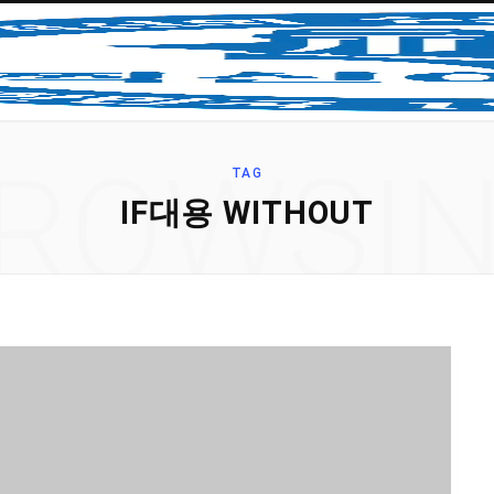
ROWSI
TAG
IF대용 WITHOUT