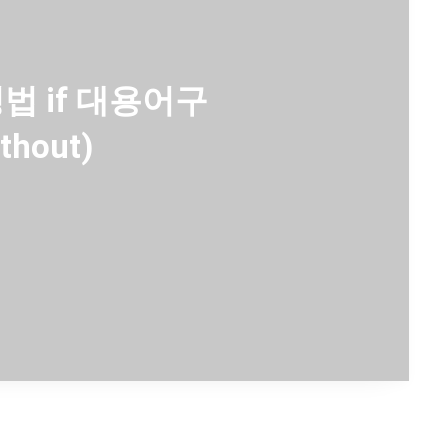
법 if 대용어구
ithout)